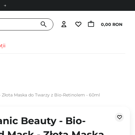
0,00 RON
ții
- Złota Maska do Twarzy z Bio-Retinolem - 60ml
nic Beauty - Bio-
d Mask - Złota Maska