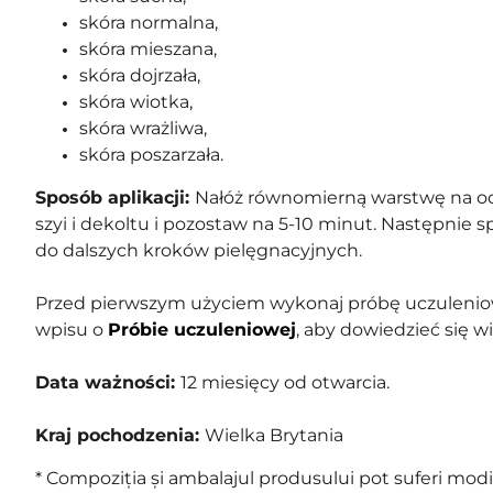
skóra normalna,
skóra mieszana,
skóra dojrzała,
skóra wiotka,
skóra wrażliwa,
skóra poszarzała.
Sposób aplikacji:
Nałóż równomierną warstwę na oc
szyi i dekoltu i pozostaw na 5-10 minut. Następnie sp
do dalszych kroków pielęgnacyjnych.
Przed pierwszym użyciem wykonaj próbę uczuleniow
wpisu o
Próbie uczuleniowej
, aby dowiedzieć się wi
Data ważności:
12 miesięcy od otwarcia.
Kraj pochodzenia:
Wielka Brytania
* Compoziția și ambalajul produsului pot suferi modif