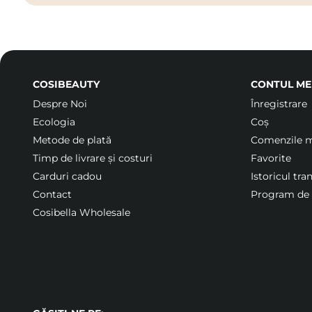
COSIBEAUTY
CONTUL ME
Despre Noi
Înregistrare
Ecologia
Coș
Metode de plată
Comenzile 
Timp de livrare și costuri
Favorite
Carduri cadou
Istoricul tra
Contact
Program de f
Cosibella Wholesale