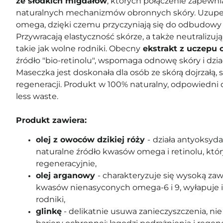
ze słodkich migdałów
, których połączenie zapewn
naturalnych mechanizmów obronnych skóry. Uzupełn
omega, dzięki czemu przyczyniają się do odbudowy b
Przywracają elastyczność skórze, a także neutralizuj
takie jak wolne rodniki. Obecny
ekstrakt z uczepu 
źródło "bio-retinolu", wspomaga odnowę skóry i dzia
Maseczka jest doskonała dla osób ze skórą dojrzałą,
regeneracji. Produkt w 100% naturalny, odpowiedni 
less waste.
Produkt zawiera:
olej z owoców dzikiej róży
-
działa antyoksyda
naturalne źródło kwasów omega i retinolu, który
regeneracyjnie,
olej arganowy
- charakteryzuje się wysoką zaw
kwasów nienasyconych omega-6 i 9, wyłapuje i
rodniki,
glinkę
- delikatnie usuwa zanieczyszczenia, nie