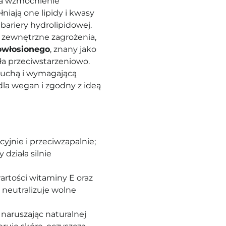
ia wzmocnienie
iają one lipidy i kwasy
ariery hydrolipidowej.
ą zewnętrzne zagrożenia,
owłosionego
, znany jako
ła przeciwstarzeniowo.
 suchą i wymagającą
dla wegan i zgodny z ideą
cyjnie i przeciwzapalnie;
 działa silnie
artości witaminy E oraz
 neutralizuje wolne
 naruszając naturalnej