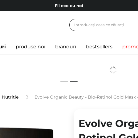
Fii eco cu noi
Carduri cadou
Livrare mai ieftină pentru comenzile de la 150 RON!
Fii eco cu noi
uri
produse noi
branduri
bestsellers
promo
Nutriție
Evolve Organic Beauty - Bio-Retinol Gold Mask 
Evolve Orga
Retinol Gol