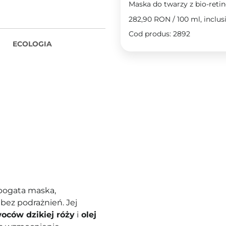
Maska do twarzy z bio-reti
282,90 RON
/
100 ml
, inclu
Cod produs: 2892
ECOLOGIA
bogata maska,
bez podrażnień. Jej
woców dzikiej róży
i
olej