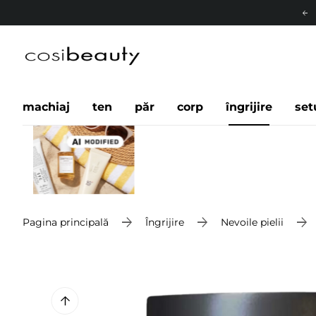
machiaj
ten
păr
corp
îngrijire
set
Pagina principală
Îngrijire
Nevoile pielii