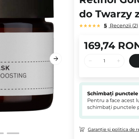
do Twarzy 
5
Recenzii
2
169,74 RO
Schimbați punctele
Pentru a face acest 
schimbați punctele 
Garanție și politica de r