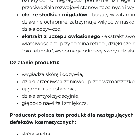
bariery ochronnej; łagodzi podrażnienia i regen
przeciwdziała rozwojowi stanów zapalnych i wy
olej ze słodkich migdałów
- bogaty w witaminy
działanie ochronne, zatrzymuje wilgoć w naskó
działa odżywczo,
ekstrakt z uczepu owłosionego
- ekstrakt swo
właściwościami przypomina retinol, dzięki czem
"bio retinolu", wspomaga odnowę skóry i działa
Działanie produktu:
wygładza skórę i
odżywia
,
działa przeciwstarzeniowo
i przeciwzmarszczko
ujędrnia i uelastycznia,
działa antyoksydacyjnie,
głęboko nawilża
i zmiękcza.
Producent poleca ten produkt dla następujących 
defektów kosmetycznych:
skóra sucha,