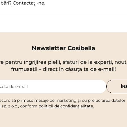
ebări?
Contactați-ne.
Newsletter Cosibella
re pentru îngrijirea pielii, sfaturi de la experți, no
frumuseții – direct în căsuța ta de e-mail!
a ta de e-mail
ÎN
acord să primesc mesaje de marketing și cu prelucrarea datelor
a sp. z o.o., conform
politicii de confidențialitate
.