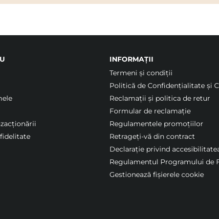
U
INFORMAȚII
Termeni şi condiții
Politică de Confidențialitate și 
mele
Reclamații și politica de retur
Formular de reclamație
nzacționării
Regulamentele promoțiilor
idelitate
Retrageți-vă din contract
Declarație privind accesibilitate
Regulamentul Programului de F
Gestionează fișierele cookie