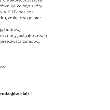
eruje skórę, oczyszcza,
równuje koloryt skóry,
 A, E i B, posiada
rku, zmiękcza go oraz
ją budową i
u znany jest jako źródło
 przeciwstarzeniowo.
wo,
rodzajów skór i