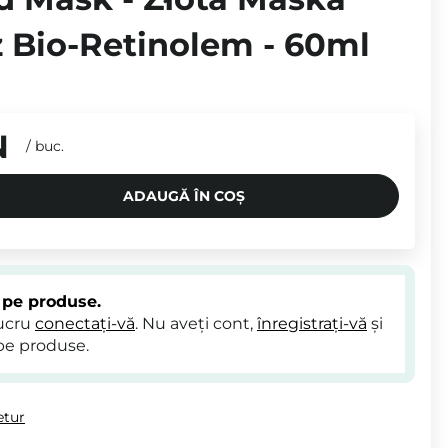
z Bio-Retinolem - 60ml
N
/
buc.
ADAUGĂ ÎN COȘ
 pe produse.
lucru
conectați-vă
. Nu aveți cont,
înregistrați-vă
și
pe produse.
etur