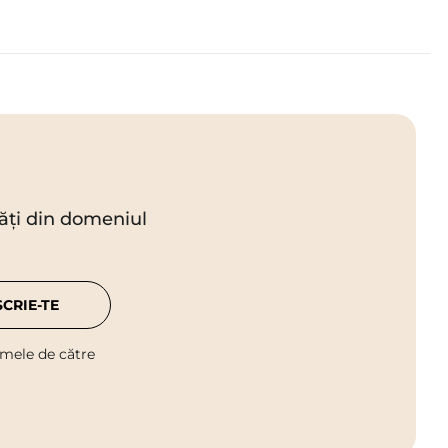
utăți din domeniul
SCRIE-TE
 mele de către