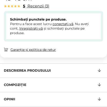
5
Recenzii
3
Schimbați punctele pe produse.
Pentru a face acest lucru
conectați-vă
. Nu aveți
cont,
înregistrați-vă
și schimbați punctele pe
produse.
Garanție și politica de retur
DESCRIEREA PRODUSULUI
COMPOZIŢIE
OPINII