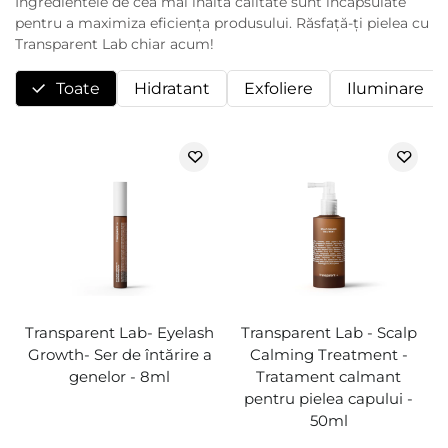
Ingredientele de cea mai înaltă calitate sunt încapsulate
pentru a maximiza eficiența produsului. Răsfață-ți pielea cu
Transparent Lab chiar acum!
Toate
Hidratant
Exfoliere
Iluminare
Transparent Lab- Eyelash
Transparent Lab - Scalp
Growth- Ser de întărire a
Calming Treatment -
genelor - 8ml
Tratament calmant
pentru pielea capului -
50ml