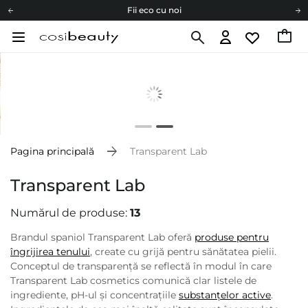
Fii eco cu noi
Carduri cadou
Livrare mai ieftină pentru comenzile de la 150 RON!
Fii eco cu noi
Pagina principală
Transparent Lab
Transparent Lab
Numărul de produse:
13
Brandul spaniol Transparent Lab oferă
produse pentru
îngrijirea tenului
, create cu grijă pentru sănătatea pielii.
Conceptul de transparență se reflectă în modul în care
Transparent Lab cosmetics comunică clar listele de
ingrediente, pH-ul și concentrațiile
substanțelor active
.