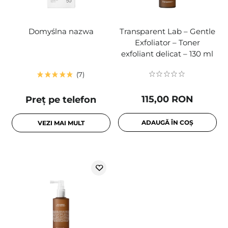
Domyślna nazwa
Transparent Lab – Gentle
Exfoliator – Toner
exfoliant delicat – 130 ml
7
115,00 RON
Preț pe telefon
ADAUGĂ ÎN COȘ
VEZI MAI MULT