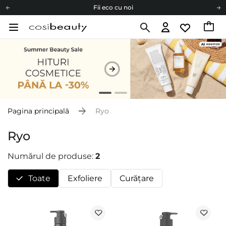
Fii eco cu noi
Carduri cadou
Livrare mai ieftină pentru comenzile de la 150 RON!
Fii eco cu noi
Pagina principală
Ryo
Ryo
Numărul de produse:
2
Toate
Exfoliere
Curăţare