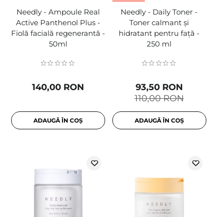
Needly - Ampoule Real
Needly - Daily Toner -
Active Panthenol Plus -
Toner calmant și
Fiolă facială regenerantă -
hidratant pentru față -
50ml
250 ml
140,00 RON
93,50 RON
110,00 RON
ADAUGĂ ÎN COȘ
ADAUGĂ ÎN COȘ