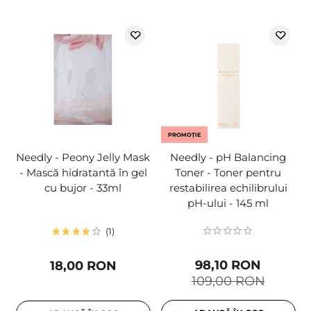
PROMOȚIE
Needly - Peony Jelly Mask
Needly - pH Balancing
- Mască hidratantă în gel
Toner - Toner pentru
cu bujor - 33ml
restabilirea echilibrului
pH-ului - 145 ml
1
98,10 RON
18,00 RON
109,00 RON