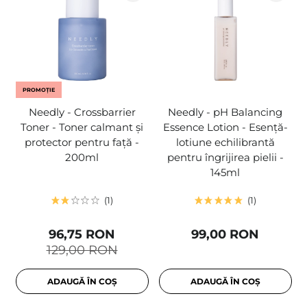
PROMOȚIE
Needly - Crossbarrier
Needly - pH Balancing
Toner - Toner calmant și
Essence Lotion - Esență-
protector pentru față -
lotiune echilibrantă
200ml
pentru îngrijirea pielii -
145ml
1
1
96,75 RON
99,00 RON
129,00 RON
ADAUGĂ ÎN COȘ
ADAUGĂ ÎN COȘ