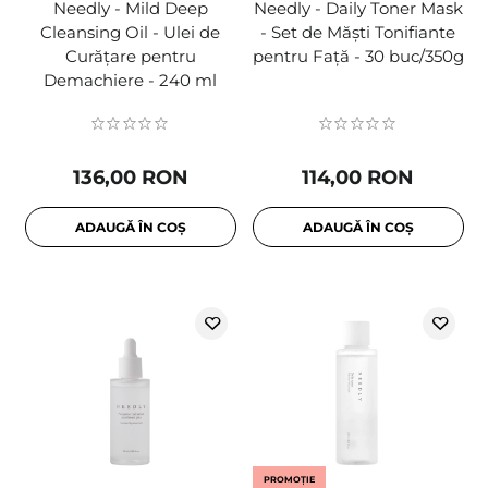
Needly - Mild Deep
Needly - Daily Toner Mask
Cleansing Oil - Ulei de
- Set de Măști Tonifiante
Curățare pentru
pentru Față - 30 buc/350g
Demachiere - 240 ml
136,00 RON
114,00 RON
ADAUGĂ ÎN COȘ
ADAUGĂ ÎN COȘ
PROMOȚIE