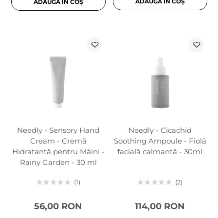
ADAUGĂ ÎN COȘ
ADAUGĂ ÎN COȘ
Needly - Sensory Hand
Needly - Cicachid
Cream - Cremă
Soothing Ampoule - Fiolă
Hidratantă pentru Mâini -
facială calmantă - 30ml
Rainy Garden - 30 ml
1
2
56,00 RON
114,00 RON