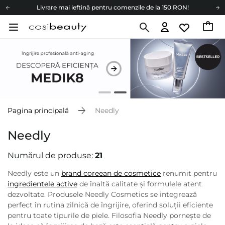
Livrare mai ieftină pentru comenzile de la 150 RON!
Fii eco cu noi
Carduri cadou
Livrare mai ieftină pentru comenzile de la 150 RON!
Fii eco cu noi
Pagina principală
Needly
Needly
Numărul de produse:
21
Needly este un
brand coreean de cosmetice
renumit pentru
ingredientele active
de înaltă calitate și formulele atent
dezvoltate. Produsele Needly Cosmetics se integrează
perfect în rutina zilnică de îngrijire, oferind soluții eficiente
pentru toate tipurile de piele. Filosofia Needly pornește de