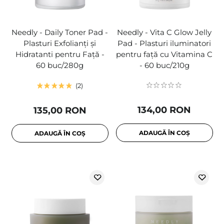
Needly - Daily Toner Pad -
Needly - Vita C Glow Jelly
Plasturi Exfolianți și
Pad - Plasturi iluminatori
Hidratanti pentru Față -
pentru față cu Vitamina C
60 buc/280g
- 60 buc/210g
2
134,00 RON
135,00 RON
ADAUGĂ ÎN COȘ
ADAUGĂ ÎN COȘ