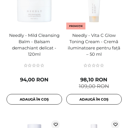
PROMOȚIE
Needly - Mild Cleansing
Needly - Vita C Glow
Balm - Balsam
Toning Cream - Cremă
demachiant delicat -
iluminatoare pentru față
120ml
– 50 ml
94,00 RON
98,10 RON
109,00 RON
ADAUGĂ ÎN COȘ
ADAUGĂ ÎN COȘ