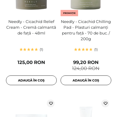
PROMOȚIE
Needly - Cicachid Relief
Needly - Cicachid Chilling
Cream - Cremă calmantă
Pad - Plasturi calmanți
de față - 48ml
pentru față - 70 de buc. /
200g
1
1
125,00 RON
99,20 RON
124,00 RON
ADAUGĂ ÎN COȘ
ADAUGĂ ÎN COȘ