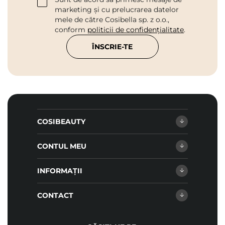
marketing și cu prelucrarea datelor
mele de către Cosibella sp. z o.o.,
conform
politicii de confidențialitate
.
ÎNSCRIE-TE
COSIBEAUTY
CONTUL MEU
INFORMAȚII
CONTACT