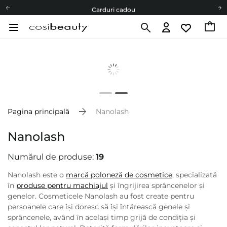
Carduri cadou
Livrare mai ieftină pentru comenzile de la 150 RON!
Fii eco cu noi
Carduri cadou
Livrare mai ieftină pentru comenzile de la 150 RON!
Fii eco cu noi
Pagina principală
Nanolash
Nanolash
Numărul de produse:
19
Nanolash este o
marcă poloneză de cosmetice
, specializată
în
produse pentru machiajul
și îngrijirea sprâncenelor și
genelor. Cosmeticele Nanolash au fost create pentru
persoanele care își doresc să își întărească genele și
sprâncenele, având în același timp grijă de condiția și