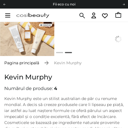
Fii eco cu noi
Carduri cadou
Livrare mai ieftină pentru comenzile de la 150 RON!
Fii eco cu noi
Pagina principală
Kevin Murphy
Kevin Murphy
Numărul de produse:
4
Kevin Murphy
este un stilist australian de păr cu renume
mondial. A decis să creeze produsele care îi lipseau pe piață,
iar astfel au luat naștere formule ce oferă părului un aspect
impecabil și o condiție excelentă, fără efect de încărcare.
Cosmeticele se bazează pe ingrediente naturale provenite