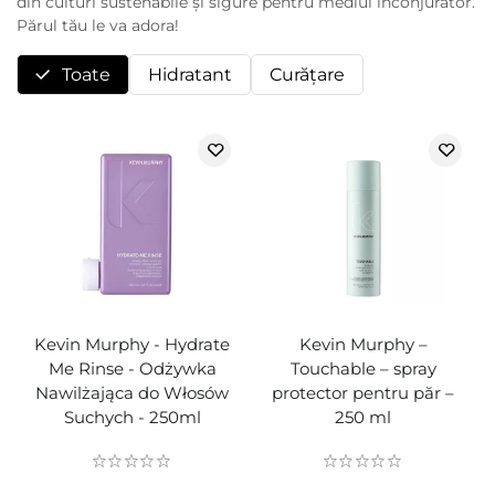
din culturi sustenabile și sigure pentru mediul înconjurător.
Părul tău le va adora!
Toate
Hidratant
Curăţare
Kevin Murphy - Hydrate
Kevin Murphy –
Me Rinse - Odżywka
Touchable – spray
Nawilżająca do Włosów
protector pentru păr –
Suchych - 250ml
250 ml