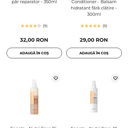
păr reparator - 350ml
Conditioner - Balsam
hidratant fără clătire -
300ml
9
9
32,00 RON
29,00 RON
ADAUGĂ ÎN COȘ
ADAUGĂ ÎN COȘ