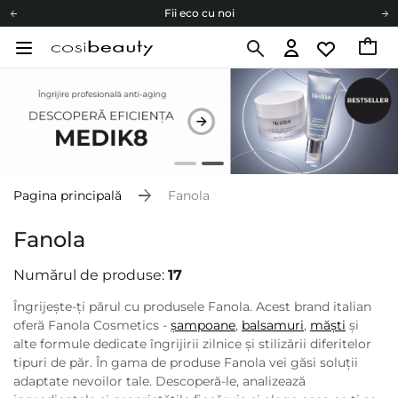
Carduri cadou
Livrare mai ieftină pentru comenzile de la 150 RON!
Fii eco cu noi
Pagina principală
Fanola
Fanola
Numărul de produse:
17
Îngrijește-ți părul cu produsele Fanola. Acest brand italian
oferă Fanola Cosmetics -
șampoane
,
balsamuri
,
măști
și
alte formule dedicate îngrijirii zilnice și stilizării diferitelor
tipuri de păr. În gama de produse Fanola vei găsi soluții
adaptate nevoilor tale. Descoperă-le, analizează