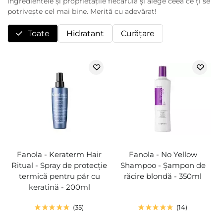
ingredientele și proprietățile fiecăruia și alege ceea ce ți se
potrivește cel mai bine. Merită cu adevărat!
Toate
Hidratant
Curăţare
Fanola - Keraterm Hair
Fanola - No Yellow
Ritual - Spray de protecție
Shampoo - Șampon de
termică pentru păr cu
răcire blondă - 350ml
keratină - 200ml
35
14