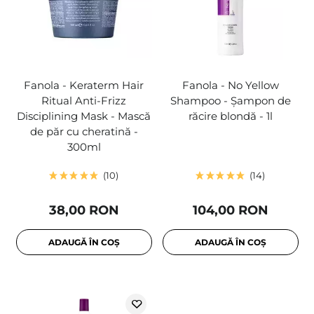
Fanola - Keraterm Hair
Fanola - No Yellow
Ritual Anti-Frizz
Shampoo - Șampon de
Disciplining Mask - Mască
răcire blondă - 1l
de păr cu cheratină -
300ml
10
14
38,00 RON
104,00 RON
ADAUGĂ ÎN COȘ
ADAUGĂ ÎN COȘ