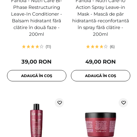
Fanola - Nutri Care Bi-
Fanola - Nutri Care-10
Phase Restructuring
Action Spray Leave-in
Leave-In Conditioner -
Mask - Mască de păr
Balsam hidratant fără
hidratantă-reconfortantă
clătire în două faze -
în spray fără clătire -
200ml
200ml
11
6
39,00 RON
49,00 RON
ADAUGĂ ÎN COȘ
ADAUGĂ ÎN COȘ