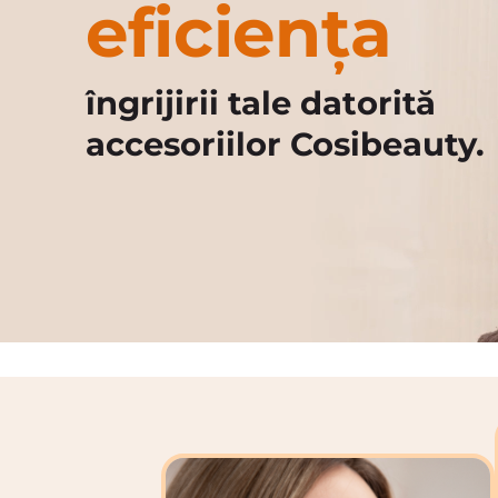
eficiența
îngrijirii tale datorită
accesoriilor Cosibeauty.