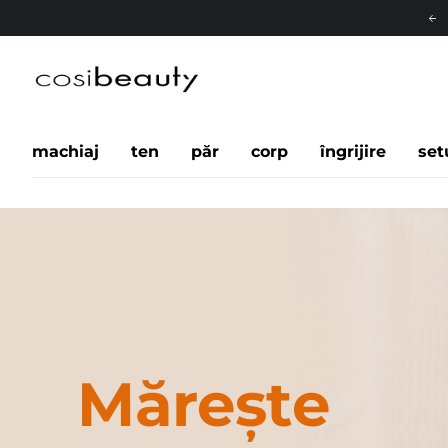
machiaj
ten
păr
corp
îngrijire
set
Mărește