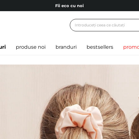
Livrare mai ieftină pentru comenzile de la 150 RON!
Fii eco cu noi
Carduri cadou
Livrare mai ieftină pentru comenzile de la 150 RON!
uri
produse noi
branduri
bestsellers
promo
Fii eco cu noi