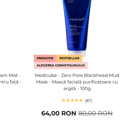
PROMOȚIE
BESTSELLER
ALEGEREA COSMETOLOGULUI
eam Mist -
Medicube - Zero Pore Blackhead Mud
tru față -
Mask - Mască facială purificatoare cu
argilă - 100g
87
64,00 RON
80,00 RON