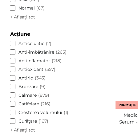
Normal
67
+ Afișați tot
Acțiune
Anticelulitic
2
Anti-îmbătrânire
265
Antiinflamator
218
Antioxidant
357
Antirid
343
Bronzare
9
Calmare
879
Catifelare
216
PROMOȚIE
Creșterea volumului
1
Medic
Curăţare
167
Serum - 
+ Afișați tot