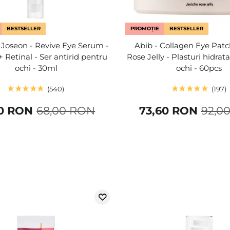
BESTSELLER
PROMOȚIE
BESTSELLER
 Joseon - Revive Eye Serum -
Abib - Collagen Eye Patc
 Retinal - Ser antirid pentru
Rose Jelly - Plasturi hidra
ochi - 30ml
ochi - 60pcs
540
197
20 RON
68,00 RON
73,60 RON
92,0