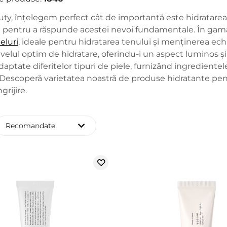
ty, înțelegem perfect cât de importantă este hidratarea p
e pentru a răspunde acestei nevoi fundamentale. În gama
eluri
, ideale pentru hidratarea tenului și menținerea echilib
velul optim de hidratare, oferindu-i un aspect luminos 
daptate diferitelor tipuri de piele, furnizând ingredient
. Descoperă varietatea noastră de produse hidratante pentr
grijire.
Recomandate