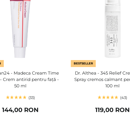
R
BESTSELLER
ian24 - Madeca Cream Time
Dr. Althea - 345 Relief Cr
- Crem antirid pentru față -
Spray cremos calmant pen
50 ml
100 ml
33
43
144,00 RON
119,00 RON