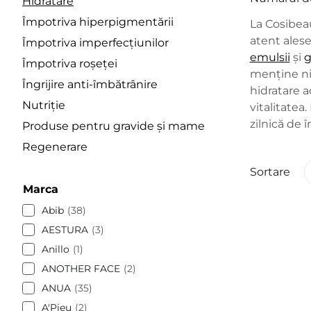
Hidratare
Împotriva hiperpigmentării
La Cosibeau
atent ales
Împotriva imperfecțiunilor
emulsii
și
g
Împotriva roșeței
menține ni
Îngrijire anti-îmbătrânire
hidratare a
Nutriție
vitalitatea
zilnică de în
Produse pentru gravide și mame
Regenerare
Sortare
Marca
Abib
38
AESTURA
3
Anillo
1
ANOTHER FACE
2
ANUA
35
A'Pieu
2