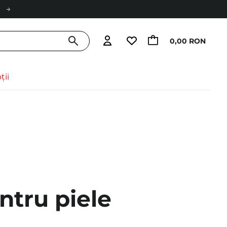
0,00 RON
ții
ntru piele