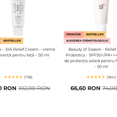
PROMOȚIE
BESTSELLER
BESTSELLER
ALEGEREA COSMETOLOGULUI
a – 345 Relief Cream – cremă
Beauty of Joseon - Relief
rantă pentru față – 50 ml
Probiotics - SPF50+/PA++
de protecție solară pentru 
- 50 ml
738
1841
0 RON
102,00 RON
66,60 RON
74,0