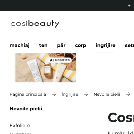
machiaj
ten
păr
corp
îngrijire
set
Pagina principală
Îngrijire
Nevoile pielii
Nevoile pielii
Cos
Exfoliere
Numărul d