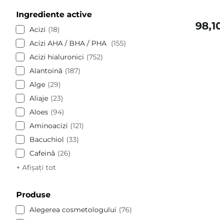
Ingrediente active
98,1
Acizi
18
Acizi AHA / BHA / PHA
155
Acizi hialuronici
752
Alantoină
187
Alge
29
Aliaje
23
Aloes
94
Aminoacizi
121
Bacuchiol
33
Cafeină
26
+ Afișați tot
Produse
Alegerea cosmetologului
76