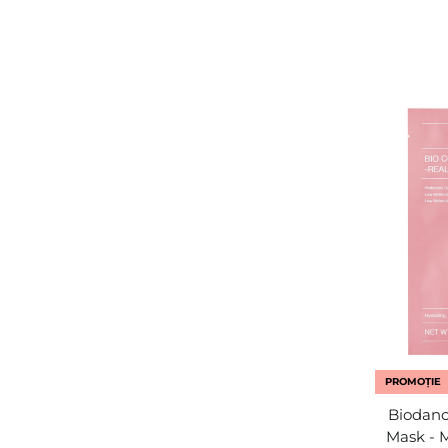
PROMOȚIE
Biodanc
Mask - 