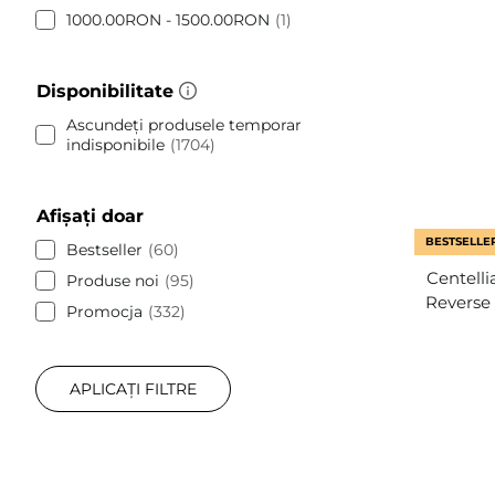
1000.00RON - 1500.00RON
1
Disponibilitate
Ascundeți produsele temporar
indisponibile
1704
Afișați doar
BESTSELLE
Bestseller
60
Centell
Produse noi
95
Reverse 
Promocja
332
APLICAȚI FILTRE