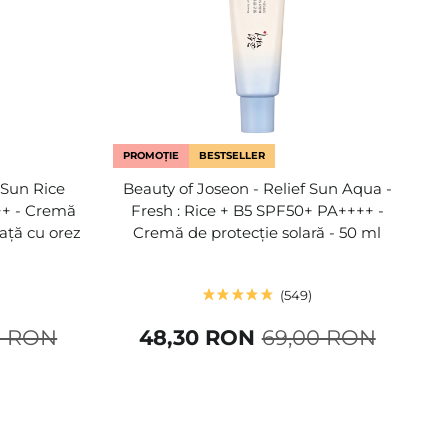
PROMOȚIE
BESTSELLER
 Sun Rice
Beauty of Joseon - Relief Sun Aqua -
++ - Cremă
Fresh : Rice + B5 SPF50+ PA++++ -
față cu orez
Cremă de protecție solară - 50 ml
549
0 RON
48,30 RON
69,00 RON