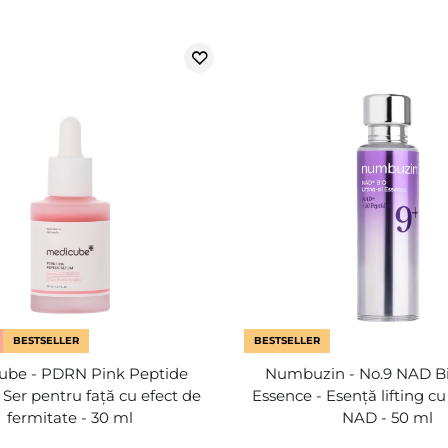
BESTSELLER
BESTSELLER
ube - PDRN Pink Peptide
Numbuzin - No.9 NAD Bio
Ser pentru față cu efect de
Essence - Esență lifting c
fermitate - 30 ml
NAD - 50 ml