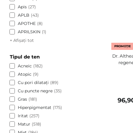
Apis
27
APLB
43
APOTHE
8
APRILSKIN
1
+ Afișați tot
PROMOȚIE
Dr. Althe
Tipul de ten
regene
Acneic
182
Atopic
9
Cu pori dilatați
89
Cu puncte negre
35
Gras
181
96,9
Hiperpigmentat
175
Iritat
257
Matur
518
Mixt
184