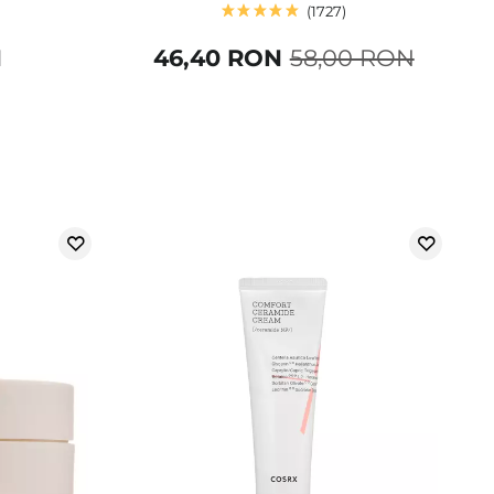
1727
N
46,40 RON
58,00 RON