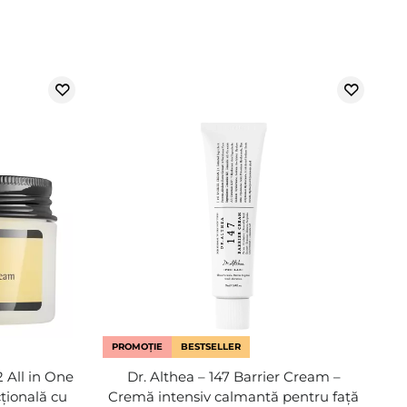
PROMOȚIE
BESTSELLER
 All in One
Dr. Althea – 147 Barrier Cream –
țională cu
Cremă intensiv calmantă pentru față