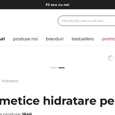
Fii eco cu noi
Carduri cadou
Livrare mai ieftină pentru comenzile de la 150 RON!
Fii eco cu noi
uri
produse noi
branduri
bestsellers
promo
Hidratare
metice hidratare pe
e produse:
1846