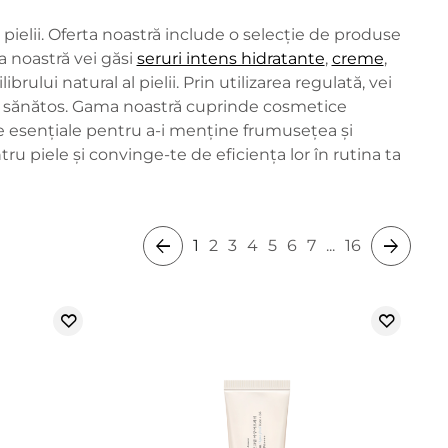
ielii. Oferta noastră include o selecție de produse
 noastră vei găsi
seruri intens hidratante
,
creme
,
rului natural al pielii. Prin utilizarea regulată, vei
și sănătos. Gama noastră cuprinde cosmetice
ele esențiale pentru a-i menține frumusețea și
u piele și convinge-te de eficiența lor în rutina ta
1
2
3
4
5
6
7
...
16