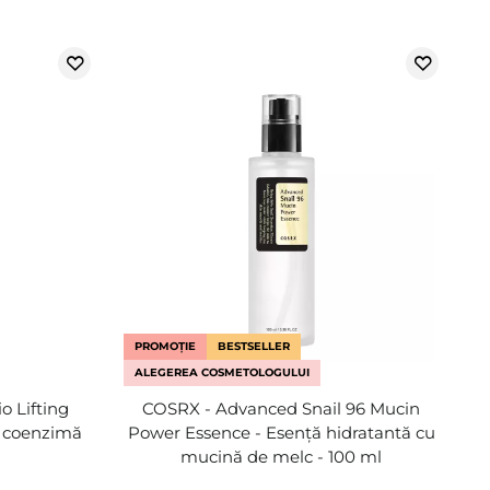
PROMOȚIE
BESTSELLER
ALEGEREA COSMETOLOGULUI
 Lifting
COSRX - Advanced Snail 96 Mucin
u coenzimă
Power Essence - Esență hidratantă cu
mucină de melc - 100 ml