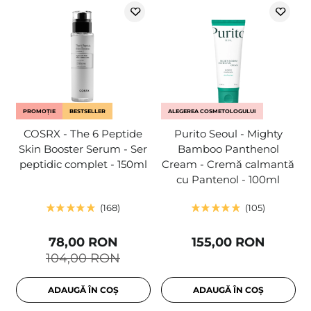
PROMOȚIE
BESTSELLER
ALEGEREA COSMETOLOGULUI
COSRX - The 6 Peptide
Purito Seoul - Mighty
Skin Booster Serum - Ser
Bamboo Panthenol
peptidic complet - 150ml
Cream - Cremă calmantă
cu Pantenol - 100ml
168
105
78,00 RON
155,00 RON
104,00 RON
ADAUGĂ ÎN COȘ
ADAUGĂ ÎN COȘ