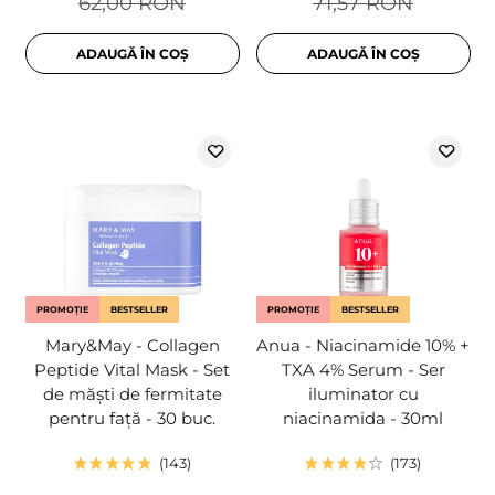
62,00 RON
71,57 RON
ADAUGĂ ÎN COȘ
ADAUGĂ ÎN COȘ
PROMOȚIE
BESTSELLER
PROMOȚIE
BESTSELLER
Mary&May - Collagen
Anua - Niacinamide 10% +
Peptide Vital Mask - Set
TXA 4% Serum - Ser
de măști de fermitate
iluminator cu
pentru față - 30 buc.
niacinamida - 30ml
143
173