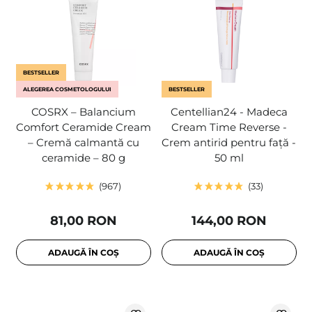
BESTSELLER
ALEGEREA COSMETOLOGULUI
BESTSELLER
COSRX – Balancium
Centellian24 - Madeca
Comfort Ceramide Cream
Cream Time Reverse -
– Cremă calmantă cu
Crem antirid pentru față -
ceramide – 80 g
50 ml
967
33
81,00 RON
144,00 RON
ADAUGĂ ÎN COȘ
ADAUGĂ ÎN COȘ