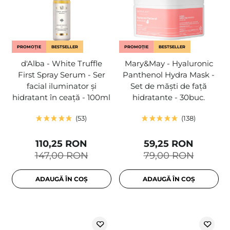
PROMOȚIE
BESTSELLER
PROMOȚIE
BESTSELLER
d'Alba - White Truffle
Mary&May - Hyaluronic
First Spray Serum - Ser
Panthenol Hydra Mask -
facial iluminator și
Set de măști de față
hidratant în ceață - 100ml
hidratante - 30buc.
53
138
110,25 RON
59,25 RON
147,00 RON
79,00 RON
ADAUGĂ ÎN COȘ
ADAUGĂ ÎN COȘ