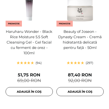
PROMOȚIE
PROMOȚIE
Haruharu Wonder - Black
Beauty of Joseon -
Rice Moisture 5.5 Soft
Dynasty Cream - Cremă
Cleansing Gel - Gel facial
hidratantă delicată
cu ferment de orez -
pentru față - 50ml
100ml
94
297
51,75 RON
87,40 RON
69,00 RON
92,00 RON
ADAUGĂ ÎN COȘ
ADAUGĂ ÎN COȘ