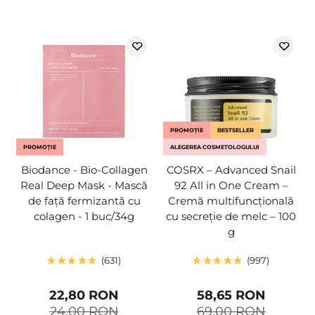
PROMOȚIE
BESTSELLER
PROMOȚIE
ALEGEREA COSMETOLOGULUI
Biodance - Bio-Collagen
COSRX – Advanced Snail
Real Deep Mask - Mască
92 All in One Cream –
de față fermizantă cu
Cremă multifuncțională
colagen - 1 buc/34g
cu secreție de melc – 100
g
631
997
22,80 RON
58,65 RON
24,00 RON
69,00 RON