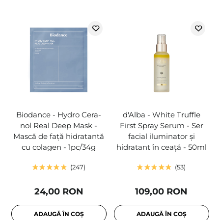
Biodance - Hydro Cera-
d'Alba - White Truffle
nol Real Deep Mask -
First Spray Serum - Ser
Mască de față hidratantă
facial iluminator și
cu colagen - 1pc/34g
hidratant în ceață - 50ml
247
53
24,00 RON
109,00 RON
ADAUGĂ ÎN COȘ
ADAUGĂ ÎN COȘ