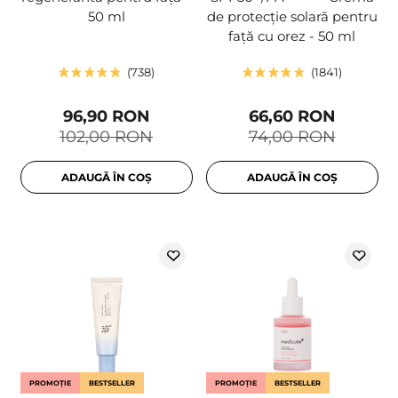
50 ml
de protecție solară pentru
față cu orez - 50 ml
738
1841
96,90 RON
66,60 RON
102,00 RON
74,00 RON
ADAUGĂ ÎN COȘ
ADAUGĂ ÎN COȘ
PROMOȚIE
BESTSELLER
PROMOȚIE
BESTSELLER