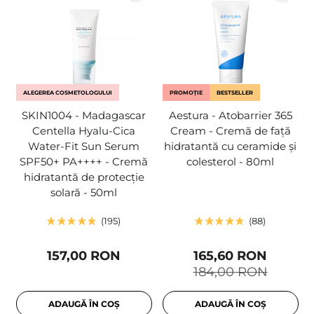
ALEGEREA COSMETOLOGULUI
PROMOȚIE
BESTSELLER
SKIN1004 - Madagascar
Aestura - Atobarrier 365
Centella Hyalu-Cica
Cream - Cremă de față
Water-Fit Sun Serum
hidratantă cu ceramide și
SPF50+ PA++++ - Cremă
colesterol - 80ml
hidratantă de protecție
solară - 50ml
195
88
157,00 RON
165,60 RON
184,00 RON
ADAUGĂ ÎN COȘ
ADAUGĂ ÎN COȘ