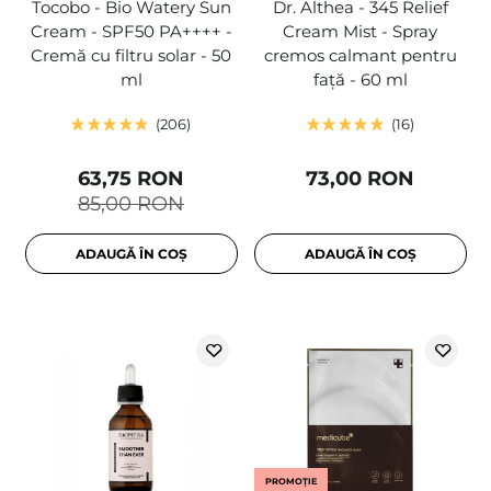
Tocobo - Bio Watery Sun
Dr. Althea - 345 Relief
Cream - SPF50 PA++++ -
Cream Mist - Spray
Cremă cu filtru solar - 50
cremos calmant pentru
ml
față - 60 ml
206
16
63,75 RON
73,00 RON
85,00 RON
ADAUGĂ ÎN COȘ
ADAUGĂ ÎN COȘ
PROMOȚIE