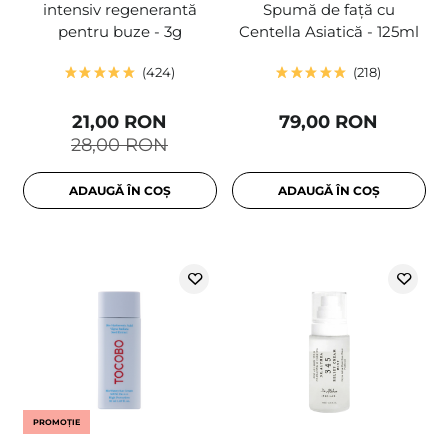
intensiv regenerantă
Spumă de față cu
pentru buze - 3g
Centella Asiatică - 125ml
424
218
21,00 RON
79,00 RON
28,00 RON
ADAUGĂ ÎN COȘ
ADAUGĂ ÎN COȘ
PROMOȚIE