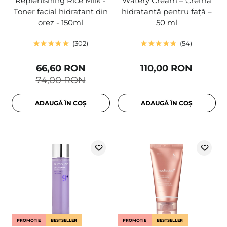
Replenishing Rice Milk -
Watery Cream – Cremă
Toner facial hidratant din
hidratantă pentru față –
orez - 150ml
50 ml
302
54
66,60 RON
110,00 RON
74,00 RON
ADAUGĂ ÎN COȘ
ADAUGĂ ÎN COȘ
PROMOȚIE
BESTSELLER
PROMOȚIE
BESTSELLER