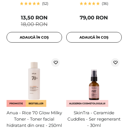
52
36
13,50 RON
79,00 RON
18,00 RON
ADAUGĂ ÎN COȘ
ADAUGĂ ÎN COȘ
PROMOȚIE
BESTSELLER
ALEGEREA COSMETOLOGULUI
Anua - Rice 70 Glow Milky
SkinTra - Ceramide
Toner - Toner facial
Cuddles - Ser regenerant
hidratant din orez - 250ml
- 30ml