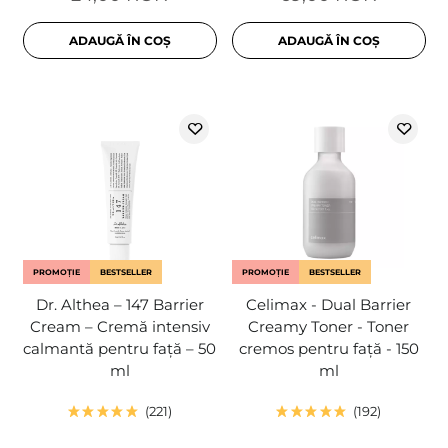
ADAUGĂ ÎN COȘ
ADAUGĂ ÎN COȘ
PROMOȚIE
BESTSELLER
PROMOȚIE
BESTSELLER
Dr. Althea – 147 Barrier
Celimax - Dual Barrier
Cream – Cremă intensiv
Creamy Toner - Toner
calmantă pentru față – 50
cremos pentru față - 150
ml
ml
221
192