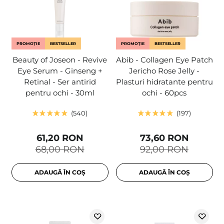
PROMOȚIE
BESTSELLER
PROMOȚIE
BESTSELLER
Beauty of Joseon - Revive
Abib - Collagen Eye Patch
Eye Serum - Ginseng +
Jericho Rose Jelly -
Retinal - Ser antirid
Plasturi hidratante pentru
pentru ochi - 30ml
ochi - 60pcs
540
197
61,20 RON
73,60 RON
68,00 RON
92,00 RON
ADAUGĂ ÎN COȘ
ADAUGĂ ÎN COȘ