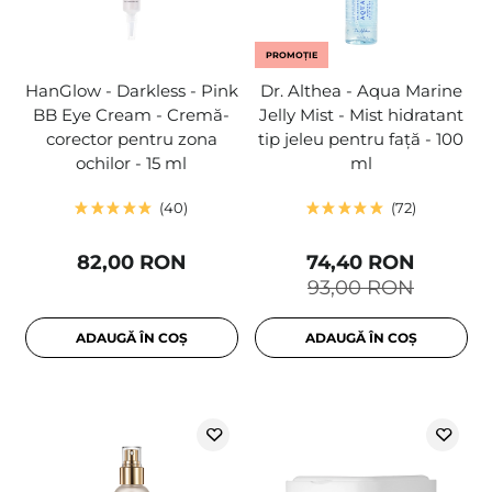
PROMOȚIE
HanGlow - Darkless - Pink
Dr. Althea - Aqua Marine
BB Eye Cream - Cremă-
Jelly Mist - Mist hidratant
corector pentru zona
tip jeleu pentru față - 100
ochilor - 15 ml
ml
40
72
82,00 RON
74,40 RON
93,00 RON
ADAUGĂ ÎN COȘ
ADAUGĂ ÎN COȘ