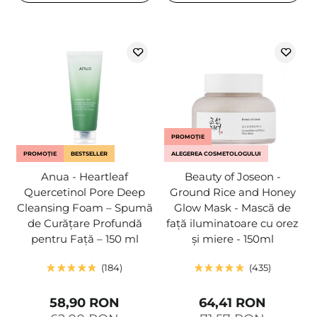
PROMOȚIE
PROMOȚIE
BESTSELLER
ALEGEREA COSMETOLOGULUI
Anua - Heartleaf
Beauty of Joseon -
Quercetinol Pore Deep
Ground Rice and Honey
Cleansing Foam – Spumă
Glow Mask - Mască de
de Curățare Profundă
față iluminatoare cu orez
pentru Față – 150 ml
și miere - 150ml
184
435
58,90 RON
64,41 RON