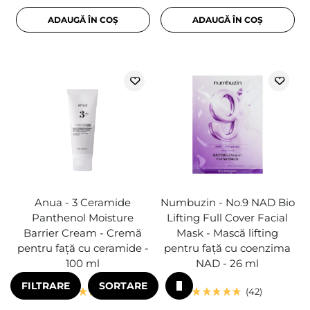
ADAUGĂ ÎN COȘ
ADAUGĂ ÎN COȘ
Anua - 3 Ceramide
Numbuzin - No.9 NAD Bio
Panthenol Moisture
Lifting Full Cover Facial
Barrier Cream - Cremă
Mask - Mască lifting
pentru față cu ceramide -
pentru față cu coenzima
100 ml
NAD - 26 ml
FILTRARE
SORTARE
22
42