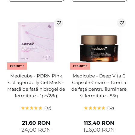
PROMOȚIE
PROMOȚIE
Medicube - PDRN Pink
Medicube - Deep Vita C
Collagen Jelly Gel Mask -
Capsule Cream - Cremă
Mască de față hidrogel de
de față pentru iluminare
fermitate - 1pc/28g
și fermitate - 55g
82
52
21,60 RON
113,40 RON
24,00 RON
126,00 RON