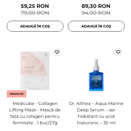
59,25 RON
89,30 RON
79,00 RON
94,00 RON
ADAUGĂ ÎN COȘ
ADAUGĂ ÎN COȘ
PROMOȚIE
Medicube - Collagen
Dr. Althea – Aqua Marine
Lifting Mask - Mască de
Deep Serum – ser
față cu colagen pentru
hidratant cu acid
fermitate - 1 buc/27g
hialuronic – 30 ml