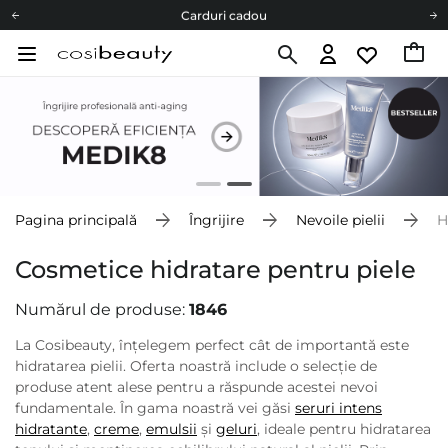
Carduri cadou
Livrare mai ieftină pentru comenzile de la 150 RON!
Fii eco cu noi
Carduri cadou
Livrare mai ieftină pentru comenzile de la 150 RON!
Fii eco cu noi
Pagina principală
Îngrijire
Nevoile pielii
H
Cosmetice hidratare pentru piele
Numărul de produse:
1846
La Cosibeauty, înțelegem perfect cât de importantă este
hidratarea pielii. Oferta noastră include o selecție de
produse atent alese pentru a răspunde acestei nevoi
fundamentale. În gama noastră vei găsi
seruri intens
hidratante
,
creme
,
emulsii
și
geluri
, ideale pentru hidratarea