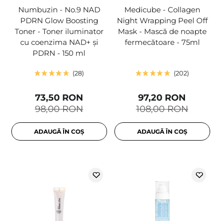
Numbuzin - No.9 NAD
Medicube - Collagen
PDRN Glow Boosting
Night Wrapping Peel Off
Toner - Toner iluminator
Mask - Mască de noapte
cu coenzima NAD+ și
fermecătoare - 75ml
PDRN - 150 ml
28
202
73,50 RON
97,20 RON
98,00 RON
108,00 RON
ADAUGĂ ÎN COȘ
ADAUGĂ ÎN COȘ