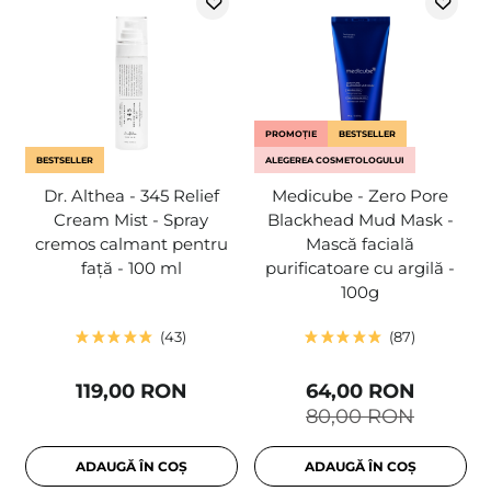
PROMOȚIE
BESTSELLER
BESTSELLER
ALEGEREA COSMETOLOGULUI
Dr. Althea - 345 Relief
Medicube - Zero Pore
Cream Mist - Spray
Blackhead Mud Mask -
cremos calmant pentru
Mască facială
față - 100 ml
purificatoare cu argilă -
100g
43
87
119,00 RON
64,00 RON
80,00 RON
ADAUGĂ ÎN COȘ
ADAUGĂ ÎN COȘ