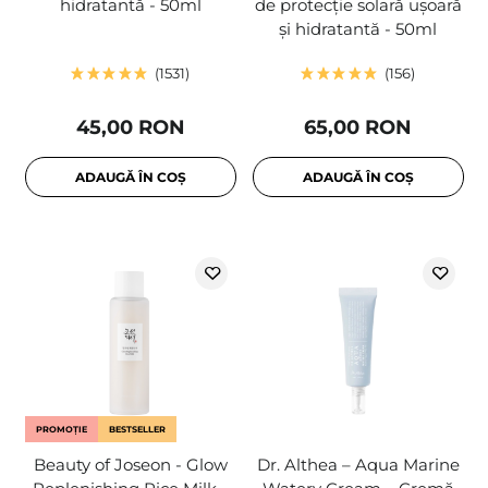
hidratantă - 50ml
de protecție solară ușoară
și hidratantă - 50ml
1531
156
45,00 RON
65,00 RON
ADAUGĂ ÎN COȘ
ADAUGĂ ÎN COȘ
PROMOȚIE
BESTSELLER
Beauty of Joseon - Glow
Dr. Althea – Aqua Marine