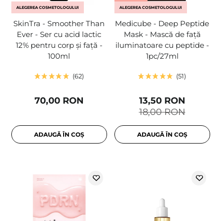
ALEGEREA COSMETOLOGULUI
ALEGEREA COSMETOLOGULUI
SkinTra - Smoother Than
Medicube - Deep Peptide
Ever - Ser cu acid lactic
Mask - Mască de față
12% pentru corp și față -
iluminatoare cu peptide -
100ml
1pc/27ml
62
51
70,00 RON
13,50 RON
18,00 RON
ADAUGĂ ÎN COȘ
ADAUGĂ ÎN COȘ