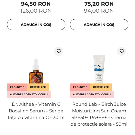
94,50 RON
75,20 RON
126,00 RON
94,00 RON
ADAUGĂ ÎN COȘ
ADAUGĂ ÎN COȘ
PROMOȚIE
BESTSELLER
PROMOȚIE
BESTSELLER
ALEGEREA COSMETOLOGULUI
ALEGEREA COSMETOLOGULUI
Dr. Althea - Vitamin C
Round Lab - Birch Juice
Boosting Serum - Ser de
Moisturizing Sun Cream
față cu vitamina C - 30ml
SPF50+ PA++++ - Cremă
de protecție solară - 50ml