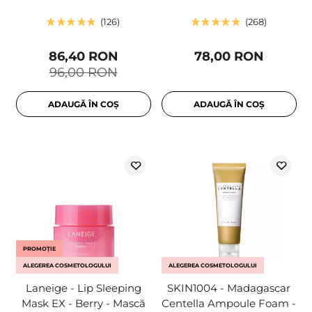
126
268
86,40 RON
78,00 RON
96,00 RON
ADAUGĂ ÎN COȘ
ADAUGĂ ÎN COȘ
PROMOȚIE
ALEGEREA COSMETOLOGULUI
ALEGEREA COSMETOLOGULUI
Laneige - Lip Sleeping
SKIN1004 - Madagascar
Mask EX - Berry - Mască
Centella Ampoule Foam -