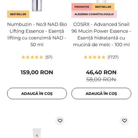
PROMOȚIE
BESTSELLER
BESTSELLER
ALEGEREA COSMETOLOGULUI
Numbuzin - No.9 NAD Bio
COSRX - Advanced Snail
Lifting Essence - Esență
96 Mucin Power Essence -
lifting cu coenzimă NAD -
Esență hidratantă cu
50 ml
mucină de melc - 100 ml
57
1727
159,00 RON
46,40 RON
58,00 RON
ADAUGĂ ÎN COȘ
ADAUGĂ ÎN COȘ