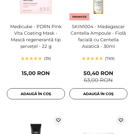
PROMOȚIE
Medicube - PDRN Pink
SKIN1004 - Madagascar
Vita Coating Mask -
Centella Ampoule - Fiolă
Mască regenerantă tip
facială cu Centella
șervețel - 22 g
Asiatică - 30ml
39
769
15,00 RON
50,40 RON
63,00 RON
ADAUGĂ ÎN COȘ
ADAUGĂ ÎN COȘ