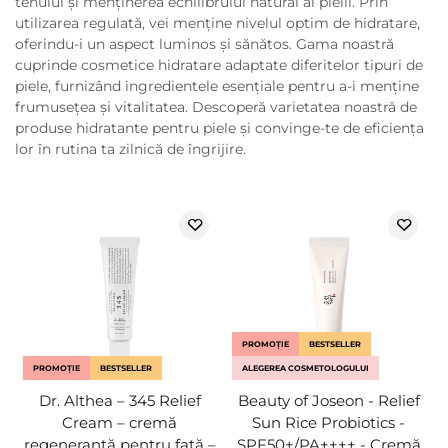
tenului și menținerea echilibrului natural al pielii. Prin
utilizarea regulată, vei menține nivelul optim de hidratare,
oferindu-i un aspect luminos și sănătos. Gama noastră
cuprinde cosmetice hidratare adaptate diferitelor tipuri de
piele, furnizând ingredientele esențiale pentru a-i menține
frumusețea și vitalitatea. Descoperă varietatea noastră de
produse hidratante pentru piele și convinge-te de eficiența
lor în rutina ta zilnică de îngrijire.
PROMOȚIE
BESTSELLER
PROMOȚIE
BESTSELLER
ALEGEREA COSMETOLOGULUI
Dr. Althea – 345 Relief
Beauty of Joseon - Relief
Cream – cremă
Sun Rice Probiotics -
regenerantă pentru față –
SPF50+/PA++++ - Cremă