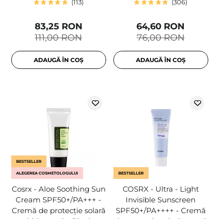
113
306
83,25 RON
64,60 RON
111,00 RON
76,00 RON
ADAUGĂ ÎN COȘ
ADAUGĂ ÎN COȘ
BESTSELLER
ALEGEREA COSMETOLOGULUI
BESTSELLER
Cosrx - Aloe Soothing Sun
COSRX - Ultra - Light
Cream SPF50+/PA+++ -
Invisible Sunscreen
Cremă de protecție solară
SPF50+/PA++++ - Cremă